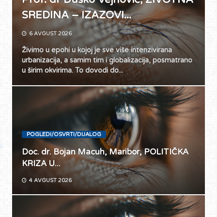
SREDINA – IZAZOVI...
6 AVGUST 2026
Živimo u epohi u kojoj je sve više intenzivirana
urbanizacija, a samim tim i globalizacija, posmatrano
u širim okvirima. To dovodi do...
POGLEDI/OSVRTI/DIJALOG
Doc. dr. Bojan Macuh, Maribor, POLITIČKA
KRIZA U...
4 AVGUST 2026