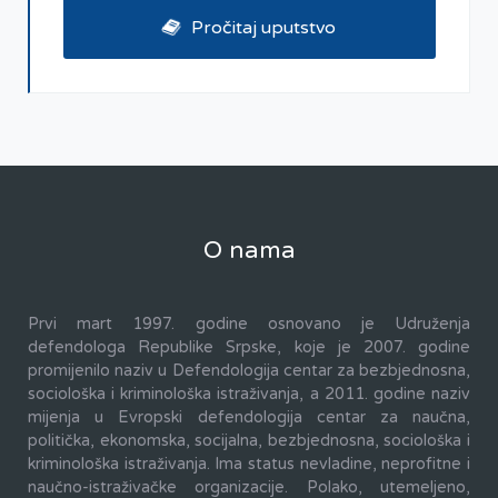
Pročitaj uputstvo
O nama
Prvi mart 1997. godine osnovano je Udruženja
defendologa Republike Srpske, koje je 2007. godine
promijenilo naziv u Defendologija centar za bezbjednosna,
sociološka i kriminološka istraživanja, a 2011. godine naziv
mijenja u Evropski defendologija centar za naučna,
politička, ekonomska, socijalna, bezbjednosna, sociološka i
kriminološka istraživanja. Ima status nevladine, neprofitne i
naučno-istraživačke organizacije. Polako, utemeljeno,