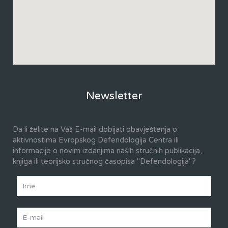
Newsletter
Da li želite na Vaš E-mail dobijati obavještenja o
aktivnostima Evropskog Defendologija Centra ili
informacije o novim izdanjima naših stručnih publikacija,
knjiga ili teorijsko stručnog časopisa "Defendologija"?