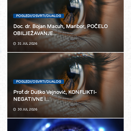
POGLEDI/OSVRTI/DIJALOG
Doc. dr. Bojan Macuh, Maribor, POČELO
OBILJEŽAVANJE...
31 JUL 2026
POGLEDI/OSVRTI/DIJALOG
Prof.dr Duško Vejnović, KONFLIKTI-
NEGATIVNE I...
30 JUL 2026