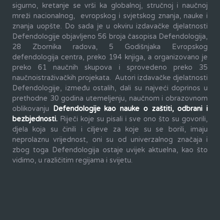
sigurno, kretanje se vrši ka globalnoj, stručnoj i naučnoj
mreži nacionalnog, evropskog i svjetskog znanja, nauke i
znanja uopšte. Do sada je u okviru izdavačke djelatnosti
Defendologije objavljeno 56 broja časopisa Defendologija,
28 Zbornika radova, 5 Godišnjaka Evropskog
defendologija centra, preko 194 knjiga, a organizovano je
preko 61 naučnih skupova i sprovedeno preko 35
naučnoistraživačkih projekata. Autori izdavačke djelatnosti
Defendologije, između ostalih, dali su najveći doprinos u
prethodne 30 godina utemeljenju, naučnom i obrazovnom
oblikovanju
Defendologije kao nauke o zaštiti, odbrani i
bezbjednosti.
Riječi koje su pisali i sve ono što su govorili,
djela koja su činili i ciljeve za koje su se borili, imaju
neprolaznu vrijednost, oni su od univerzalnog značaja i
zbog toga Defendologija ostaje uvijek aktuelna, kao što
vidimo, u različitim regijama i svijetu.