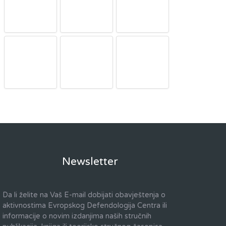
Newsletter
Da li želite na Vaš E-mail dobijati obavještenja o
aktivnostima Evropskog Defendologija Centra ili
informacije o novim izdanjima naših stručnih