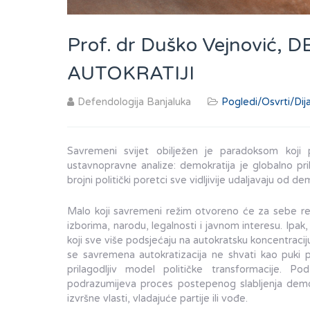
Prof. dr Duško Vejnović,
AUTOKRATIJI
Defendologija Banjaluka
Pogledi/Osvrti/Dij
Savremeni svijet obilježen je paradoksom koji p
ustavnopravne analize: demokratija je globalno pri
brojni politički poretci sve vidljivije udaljavaju od d
Malo koji savremeni režim otvoreno će za sebe reći
izborima, narodu, legalnosti i javnom interesu. Ipak
koji sve više podsjećaju na autokratsku koncentracij
se savremena autokratizacija ne shvati kao puki p
prilagodljiv model političke transformacije. Po
podrazumijeva proces postepenog slabljenja demok
izvršne vlasti, vladajuće partije ili vođe.