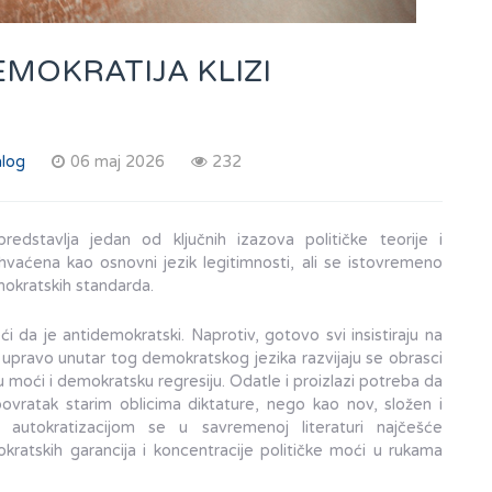
 DEMOKRATIJA KLIZI
alog
06 maj 2026
232
redstavlja jedan od ključnih izazova političke teorije i
hvaćena kao osnovni jezik legitimnosti, ali se istovremeno
emokratskih standarda.
 da je antidemokratski. Naprotiv, gotovo svi insistiraju na
, upravo unutar tog demokratskog jezika razvijaju se obrasci
u moći i demokratsku regresiju. Odatle i proizlazi potreba da
ovratak starim oblicima diktature, nego kao nov, složen i
d autokratizacijom se u savremenoj literaturi najčešće
ratskih garancija i koncentracije političke moći u rukama