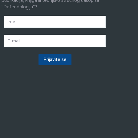
publikacija, knjiga ili teorijsko stručnog časopisa
"Defendologija"?