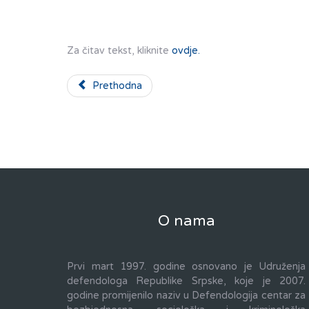
Za čitav tekst, kliknite
ovdje.
Prethodna
O nama
Prvi mart 1997. godine osnovano je Udruženja
defendologa Republike Srpske, koje je 2007.
godine promijenilo naziv u Defendologija centar za