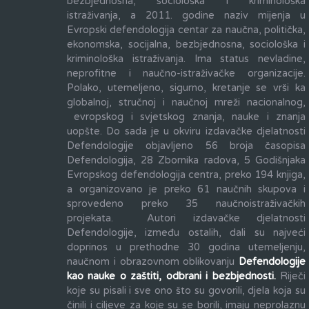
bezbjednosna, sociološka i kriminološka
istraživanja, a 2011. godine naziv mijenja u
Evropski defendologija centar za naučna, politička,
ekonomska, socijalna, bezbjednosna, sociološka i
kriminološka istraživanja. Ima status nevladine,
neprofitne i naučno-istraživačke organizacije.
Polako, utemeljeno, sigurno, kretanje se vrši ka
globalnoj, stručnoj i naučnoj mreži nacionalnog,
evropskog i svjetskog znanja, nauke i znanja
uopšte. Do sada je u okviru izdavačke djelatnosti
Defendologije objavljeno 56 broja časopisa
Defendologija, 28 Zbornika radova, 5 Godišnjaka
Evropskog defendologija centra, preko 194 knjiga,
a organizovano je preko 61 naučnih skupova i
sprovedeno preko 35 naučnoistraživačkih
projekata. Autori izdavačke djelatnosti
Defendologije, između ostalih, dali su najveći
doprinos u prethodne 30 godina utemeljenju,
naučnom i obrazovnom oblikovanju
Defendologije
kao nauke o zaštiti, odbrani i bezbjednosti.
Riječi
koje su pisali i sve ono što su govorili, djela koja su
činili i ciljeve za koje su se borili, imaju neprolaznu