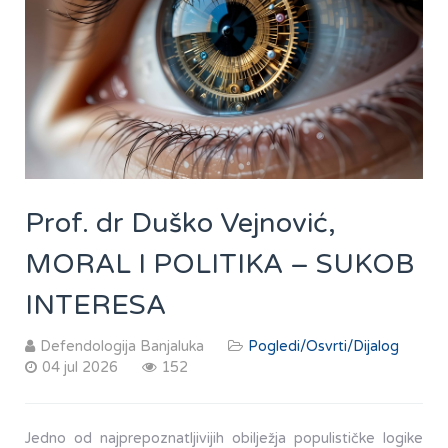
Prof. dr Duško Vejnović,
MORAL I POLITIKA – SUKOB
INTERESA
Defendologija Banjaluka
Pogledi/Osvrti/Dijalog
04 jul 2026
152
Jedno od najprepoznatljivijih obilježja populističke logike