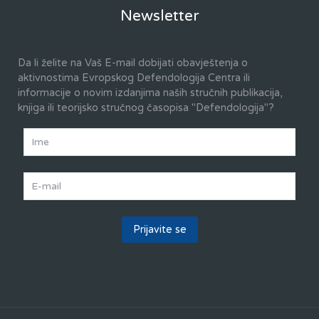
Newsletter
Da li želite na Vaš E-mail dobijati obavještenja o
aktivnostima Evropskog Defendologija Centra ili
informacije o novim izdanjima naših stručnih publikacija,
knjiga ili teorijsko stručnog časopisa "Defendologija"?