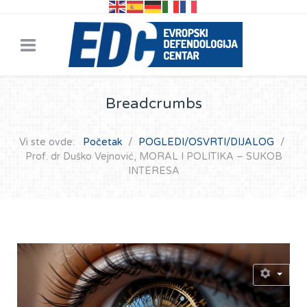
Breadcrumbs
Vi ste ovde:
Početak
POGLEDI/OSVRTI/DIJALOG
Prof. dr Duško Vejnović, MORAL I POLITIKA – SUKOB
INTERESA