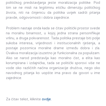
političkog predstavljanja jeste moralizacija politike. Pod
tim se ne misli na legitimnu etičku dimenziju političkog
života, niti na činjenicu da politika uvijek sadrži pitanja
pravde, odgovornosti i dobra zajednice.
Problem nastaje onda kada se čitav politički prostor svede
na moralnu binarnost, u kojoj jedna strana personifikuje
vrlinu, a druga pokvarenost. Tada politika prestaje biti polje
sukoba interesa, vrijednosti i institucionalnih rješenja, a
postaje pozornica moralne drame između dobra i zla.
Ovakva moralizacija izuzetno je funkcionalna za populizam.
Ako se narod predstavlja kao moralno čist, a elita kao
korumpirana i izdajnička, tada se politički sporovi više ne
vode oko različitih načina organizacije društva, nego oko
navodnog pitanja ko uopšte ima pravo da govori u ime
zajednice.
Za čitav tekst, kliknite
ovdje.