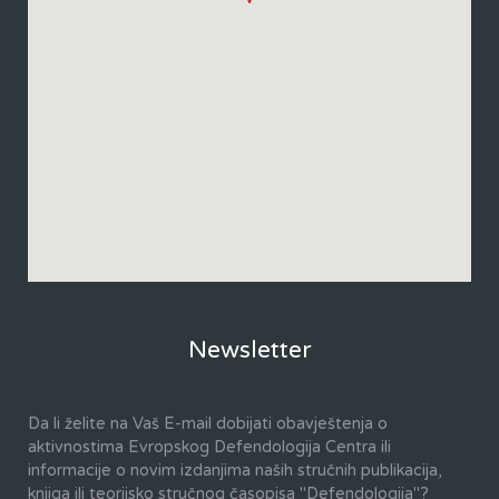
Newsletter
Da li želite na Vaš E-mail dobijati obavještenja o
aktivnostima Evropskog Defendologija Centra ili
informacije o novim izdanjima naših stručnih publikacija,
knjiga ili teorijsko stručnog časopisa "Defendologija"?