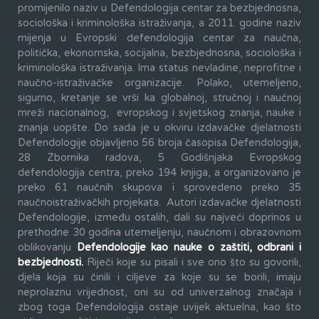
promijenilo naziv u Defendologija centar za bezbjednosna,
sociološka i kriminološka istraživanja, a 2011. godine naziv
mijenja u Evropski defendologija centar za naučna,
politička, ekonomska, socijalna, bezbjednosna, sociološka i
kriminološka istraživanja. Ima status nevladine, neprofitne i
naučno-istraživačke organizacije. Polako, utemeljeno,
sigurno, kretanje se vrši ka globalnoj, stručnoj i naučnoj
mreži nacionalnog, evropskog i svjetskog znanja, nauke i
znanja uopšte. Do sada je u okviru izdavačke djelatnosti
Defendologije objavljeno 56 broja časopisa Defendologija,
28 Zbornika radova, 5 Godišnjaka Evropskog
defendologija centra, preko 194 knjiga, a organizovano je
preko 61 naučnih skupova i sprovedeno preko 35
naučnoistraživačkih projekata. Autori izdavačke djelatnosti
Defendologije, između ostalih, dali su najveći doprinos u
prethodne 30 godina utemeljenju, naučnom i obrazovnom
oblikovanju
Defendologije kao nauke o zaštiti, odbrani i
bezbjednosti.
Riječi koje su pisali i sve ono što su govorili,
djela koja su činili i ciljeve za koje su se borili, imaju
neprolaznu vrijednost, oni su od univerzalnog značaja i
zbog toga Defendologija ostaje uvijek aktuelna, kao što