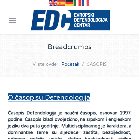
Breadcrumbs
Vi ste ovde:
Početak
ČASOPIS
O časopisu Defendologija
Časopis Defendologija je naučni časopis, osnovan 1997.
godine. Časopis izlazi dvojezično, na srpskom i engleskom
jeziku dva puta godišnje. Multidisciplinarnog je karaktera, a
dominantne teme su slјedeće: zaštita, bezbijednost,