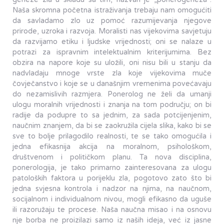
Naša skromna početna istraživanja trebaju nam omogućiti
da savladamo zlo uz pomoć razumijevanja njegove
prirode, uzroka i razvoja. Moralisti nas vijekovima savjetuju
da razvijamo etiku i ljudske vrijednosti; oni se nalaze u
potrazi za ispravnim intelektualnim kriterijumima. Bez
obzira na napore koje su uložili, oni nisu bili u stanju da
nadvladaju mnoge vrste zla koje vijekovima muče
čovječanstvo i koje se u današnjim vremenima povećavaju
do nezamislivih razmjera. Ponerolog ne želi da umanji
ulogu moralnih vrijednosti i znanja na tom području; on bi
radije da podupre to sa jednim, za sada potcijenjenim,
naučnim znanjem, da bi se zaokružila cijela slika, kako bi se
sve to bolje prilagodilo realnosti, te se tako omogućila i
jedna efikasnija akcija na moralnom, psihološkom,
društvenom i političkom planu. Ta nova disciplina,
ponerologija, je tako primarno zainteresovana za ulogu
patoloških faktora u porijeklu zla, pogotovo zato što bi
jedna svjesna kontrola i nadzor na njima, na naučnom,
socijalnom i individualnom nivou, mogli efikasno da uguše
ili razoružaju te procese. Naša naučna misao i na osnovu
nje borba ne proizilazi samo iz naših ideja, već iz jasne