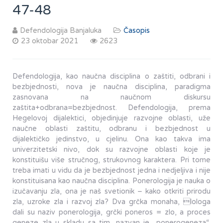
47-48
Defendologija Banjaluka
Časopis
23 oktobar 2021
2623
Defendologija, kao naučna disciplina o zaštiti, odbrani i
bezbjednosti, nova je naučna disciplina, paradigma
zasnovana na naučnom diskursu
zaštita+odbrana=bezbjednost. Defendologija, prema
Hegelovoj dijalektici, objedinjuje razvojne oblasti, uže
naučne oblasti zaštitu, odbranu i bezbjednost u
dijalektičko jedinstvo, u cjelinu. Ona kao takva ima
univerzitetski nivo, dok su razvojne oblasti koje je
konstituišu više stručnog, strukovnog karaktera. Pri tome
treba imati u vidu da je bezbjednost jedna i nedjeljiva i nije
konstituisana kao naučna disciplina. Ponerologija je nauka o
izučavanju zla, ona je naš svetionik – kako otkriti prirodu
zla, uzroke zla i razvoj zla? Dva grčka monaha, lologa
dali su naziv ponerologija, grčki poneros = zlo, a proces
geneze zla u skladu sa tim, nazvan je „ponerogeneza“.