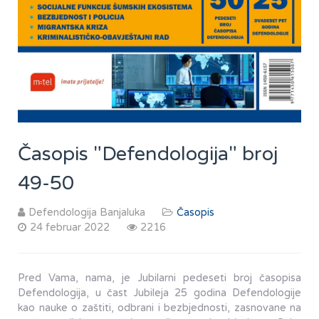
Časopis "Defendologija" broj
49-50
Defendologija Banjaluka
Časopis
24 februar 2022
2216
Pred Vama, nama, je Jubilarni pedeseti broj časopisa
Defendologija, u čast Jubileja 25 godina Defendologije
kao nauke o zaštiti, odbrani i bezbjednosti, zasnovane na