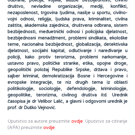
odbrana, policija, vojska, službe bezbijednosti, civilno
društvo, nevladine organizacije, mediji, konflikti,
nezaposlenost, trgovina lјudima, nasilјe u sportu, civilno-
vojni odnosi, religija, lјudska prava, kriminalitet, civilna
zaštita, akademska zajednica, društvena odbrana, sistem
bezbijednosti, međuetnički odnosi i policijska djelatnost,
bezbijednosni menadžment, problemi sindikata, ekološke
teme, nacionalna bezbijednost, globalizacija, detektivska
djelatnost, socijalni kapital, odlučivanje i naređivanje u
policiji, kako protiv terorizma, problemi narkomanije,
ustavno pravo, političke stranke, etika, opojne droge,
geopolitički položaj Republike Srpske, država i pravo,
sajber kriminal, demokratizacija Bosne i Hercegovine i
evropske integracije, te niz drugih tema iz oblasti
politikologije, sociologije, defendologije, kriminologije,
geopolitike, terorizma, civilnog društva itd. Urednik
časopisa je dr Velibor Lalić, a glavni i odgovorni urednik je
prof. dr Duško Vejnović.
Uputstvo za autore preuzmite
ovdje
. Uputstvo za citiranje
(APA) preuzmite
ovdje
.