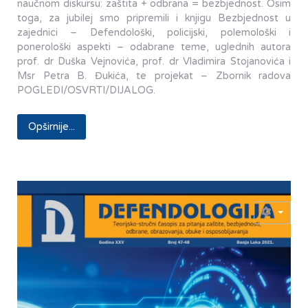
naučnom diskursu: zaštita + odbrana = bezbjednost. Osim
toga, za jubilej smo pripremili i knjigu Bezbjednost u
zajednici – Defendološki, policijski, polemološki i
ponerološki aspekti – odabrane teme, uglednih autora
prof. dr Duška Vejnovića, prof. dr Vladimira Stojanovića i
Msr Petra B. Đukića, te projekat – Zbornik radova
POGLEDI/OSVRTI/DIJALOG.
Opširnije...