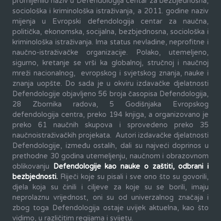
promijenilo naziv u Defendologija centar za bezbjednosna,
sociološka i kriminološka istraživanja, a 2011. godine naziv
mijenja u Evropski defendologija centar za naučna,
politička, ekonomska, socijalna, bezbjednosna, sociološka i
kriminološka istraživanja. Ima status nevladine, neprofitne i
naučno-istraživačke organizacije. Polako, utemeljeno,
sigurno, kretanje se vrši ka globalnoj, stručnoj i naučnoj
mreži nacionalnog, evropskog i svjetskog znanja, nauke i
znanja uopšte. Do sada je u okviru izdavačke djelatnosti
Defendologije objavljeno 56 broja časopisa Defendologija,
28 Zbornika radova, 5 Godišnjaka Evropskog
defendologija centra, preko 194 knjiga, a organizovano je
preko 61 naučnih skupova i sprovedeno preko 35
naučnoistraživačkih projekata. Autori izdavačke djelatnosti
Defendologije, između ostalih, dali su najveći doprinos u
prethodne 30 godina utemeljenju, naučnom i obrazovnom
oblikovanju
Defendologije kao nauke o zaštiti, odbrani i
bezbjednosti.
Riječi koje su pisali i sve ono što su govorili,
djela koja su činili i ciljeve za koje su se borili, imaju
neprolaznu vrijednost, oni su od univerzalnog značaja i
zbog toga Defendologija ostaje uvijek aktuelna, kao što
vidimo, u različitim regijama i svijetu.