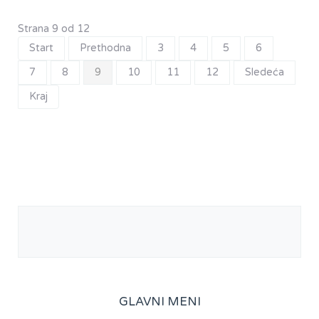
Strana 9 od 12
Start
Prethodna
3
4
5
6
7
8
9
10
11
12
Sledeća
Kraj
GLAVNI MENI