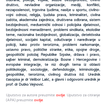
odbrana, policija, vojska, službe bezbijednosti, civilno
društvo, nevladine organizacije, mediji, konflikti,
nezaposlenost, trgovina lјudima, nasilјe u sportu, civilno-
vojni odnosi, religija, lјudska prava, kriminalitet, civilna
zaštita, akademska zajednica, društvena odbrana, sistem
bezbijednosti, međuetnički odnosi i policijska djelatnost,
bezbijednosni menadžment, problemi sindikata, ekološke
teme, nacionalna bezbijednost, globalizacija, detektivska
djelatnost, socijalni kapital, odlučivanje i naređivanje u
policiji, kako protiv terorizma, problemi narkomanije,
ustavno pravo, političke stranke, etika, opojne droge,
geopolitički položaj Republike Srpske, država i pravo,
sajber kriminal, demokratizacija Bosne i Hercegovine i
evropske integracije, te niz drugih tema iz oblasti
politikologije, sociologije, defendologije, kriminologije,
geopolitike, terorizma, civilnog društva itd. Urednik
časopisa je dr Velibor Lalić, a glavni i odgovorni urednik je
prof. dr Duško Vejnović.
Uputstvo za autore preuzmite
ovdje
. Uputstvo za citiranje
(APA) preuzmite
ovdje
.