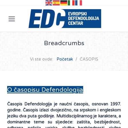
Breadcrumbs
Vi ste ovde:
Početak
ČASOPIS
O časopisu Defendologija
Časopis Defendologija je naučni časopis, osnovan 1997.
godine. Časopis izlazi dvojezično, na srpskom i engleskom
jeziku dva puta godišnje. Multidisciplinarnog je karaktera, a
dominantne teme su slјedeće: zaštita, bezbijednost,